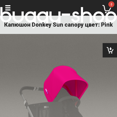
0
Капюшон Donkey Sun canopy цвет: Pink