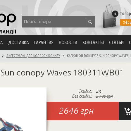
товар
0
Офор
ТА
ДОСТАВКА
ГАРАНТИЯ
НОВОСТИ
КОНТАКТЫ
СТАТЬИ
АКСЕССУАРЫ ДЛЯ КОЛЯСОК DONKEY
КАПЮШОН DONKEY 2 SUN CONOPY WAVES 
 Sun conopy Waves 180311WB01
Скидка:
2%
Без скидки:
2 700 грн.
2646
грн