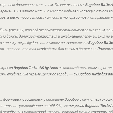
 при передвижении с малышом. Познакомьтесь с
Bugaboo Turtle A
еремещения вашего малыша из автомобиля в коляску с самого его
гры в индустрии детских колясок, а теперь готов к открытию н
были уверены, что всё невозможное становится возможным и вы 
дома домой, далекие путешествия и ежедневные перемещения по г
в коляску, не разбудив своего малыша. Автокресло
Bugaboo Turtle
ия – это все, что так необходимо для жизни в движении. Полная 
окресло
Bugaboo Turtle AIR by Nuna
из автомобиля в коляску, не ра
ия и ежедневные перемещения по городу —
с Bugaboo Turtle для в
ку, фирменному защитному капюшону Bugaboo с сетчатым окошк
защиты от ультрафиолета UPF 50+,
автокресло Bugaboo Turtle A
е. А вкладыш из мериносовой шерсти, который можно стирать, 