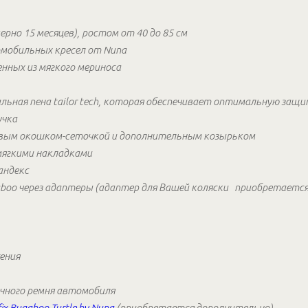
ерно 15 месяцев), ростом от 40 до 85 см
омобильных кресел от Nuna
нных из мягкого мериноса
иальная пена tailor tech, которая обеспечивает оптимальную защ
учка
овым окошком-сеточкой и дополнительным козырьком
 мягкими накладками
андекс
aboo через адаптеры (адаптер для Вашей коляски приобретаетс
ения
чного ремня автомобиля
fix Bugaboo Turtle by Nuna
(приобретается дополнительно)