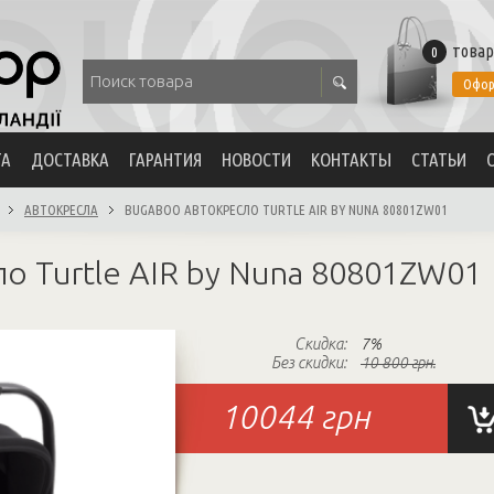
товар
0
Офор
ТА
ДОСТАВКА
ГАРАНТИЯ
НОВОСТИ
КОНТАКТЫ
СТАТЬИ
АВТОКРЕСЛА
BUGABOO АВТОКРЕСЛО TURTLE AIR BY NUNA 80801ZW01
о Turtle AIR by Nuna 80801ZW01
Скидка:
7%
Без скидки:
10 800 грн.
10044
грн