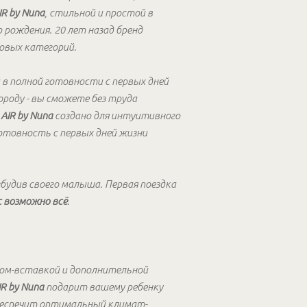
IR by Nuna
, стильной и простой в
 рождения. 20 лет назад бренд
овых категорий.
в полной готовности с первых дней
ороду - вы сможете без труда
 AIR by Nuna
создано для интуитивного
готовность с первых дней жизни
збудив своего малыша. Первая поездка
ас возможно всё
.
ом-вставкой и дополнительной
IR by Nuna
подарит вашему ребенку
обеспечит оптимальный климат-