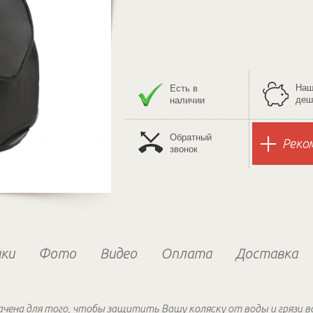
Наш
Есть в
деш
наличии
Обратный
Реко
звонок
ки
Фото
Видео
Оплата
Доставка
чена для того, чтобы защитить Вашу коляску от воды и грязи в