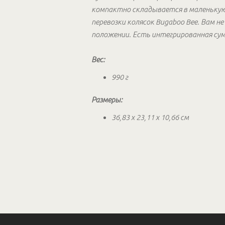
компактно складывается в маленькую 
перевозки колясок Bugaboo Bee. Вам 
положении. Есть интегрированная сумк
Вес:
990 г
Размеры:
36,83 x 23,11 x 10,66 см