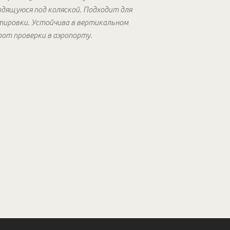
одящуюся под коляской. Подходит для
ртировки. Устойчива в вертикальном
рот проверки в аэропорту.