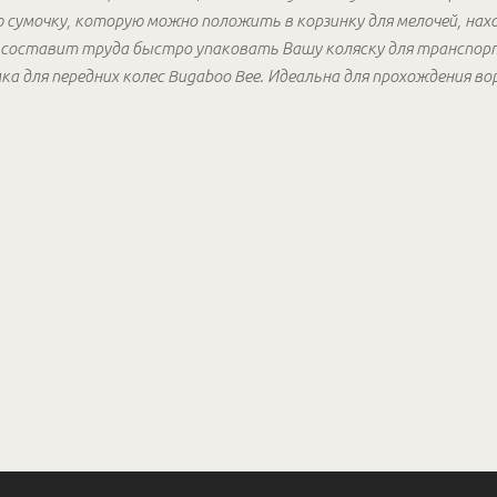
сумочку, которую можно положить в корзинку для мелочей, нах
не составит труда быстро упаковать Вашу коляску для транспо
а для передних колес Bugaboo Bee. Идеальна для прохождения во