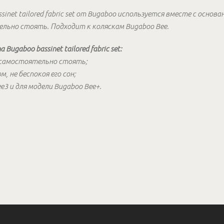
net tailored fabric set от Bugaboo используется вместе с основа
льно стоять. Подходит к коляскам Bugaboo Bee.
gaboo bassinet tailored fabric set:
т самостоятельно стоять;
, не беспокоя его сон;
e3 и для модели Bugaboo Bee+.