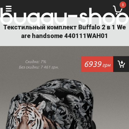
0
Текстильный комплект Buffalo 2 в 1 We
are handsome 440111WAH01
Скидка:
7%
6939
грн
Без скидки:
7 461 грн.