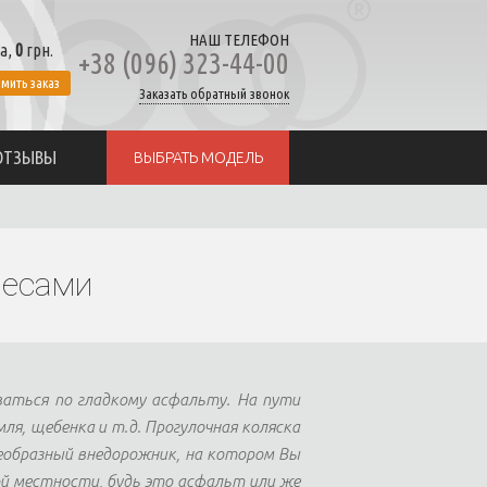
НАШ ТЕЛЕФОН
а,
0
грн.
+38 (096) 323-44-00
мить заказ
Заказать обратный звонок
ОТЗЫВЫ
ВЫБРАТЬ МОДЕЛЬ
лесами
ваться по гладкому асфальту. На пути
ля, щебенка и т.д. Прогулочная коляска
еобразный внедорожник, на котором Вы
й местности, будь это асфальт или же