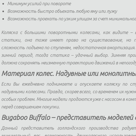
Минимум усилий при повороте
Возможность быстро объехать любую яму или лужу
Возможность проехать по узким улицам за счет минимальног
Коляска с большими поворотными колесами, как видите – 
статики, она тоже имеет право на существование, но пр
сложность подъема по ступеням, недостаточная амортизация.
зимний период, тогда статика – удачный выбор. Зимняя про
должна сохранять неизменную траекторию движений в непогоду
Материал колес. Надувные или монолитн
Если Вы ежедневно поднимаете и опускаете коляску по ст
надувными колесами. Правда, скорее всего, со временем их нужн
особых проблем. Многие модели продаются уже с насосом в ком
перед совершением покупки.
Bugaboo Buffalo – представитель моделей 
Данный представитель голландского производства радует
минимальный вес, возможность двухколесного использован