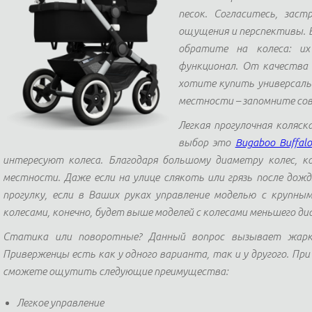
песок. Согласитесь, заст
ощущения и перспективы. В
обратите на колеса: их
функционал. От качества 
хотите купить универсаль
местности – запомните сов
Легкая прогулочная коляс
выбор это
Bugaboo Buffalo
интересуют колеса. Благодаря большому диаметру колес, к
местности. Даже если на улице слякоть или грязь после дож
прогулку, если в Ваших руках управление моделью с крупны
колесами, конечно, будет выше моделей с колесами меньшего ди
Статика или поворотные? Данный вопрос вызывает жарки
Приверженцы есть как у одного варианта, так и у другого. Пр
сможете ощутить следующие преимущества:
Легкое управление