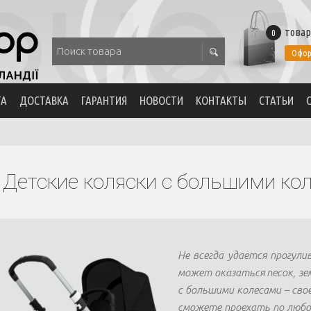
товар
0
Офор
ТА
ДОСТАВКА
ГАРАНТИЯ
НОВОСТИ
КОНТАКТЫ
СТАТЬИ
Детские коляски с большими ко
Не всегда удается прогули
может оказаться песок, зем
с большими колесами – сво
сможете проехать по любо