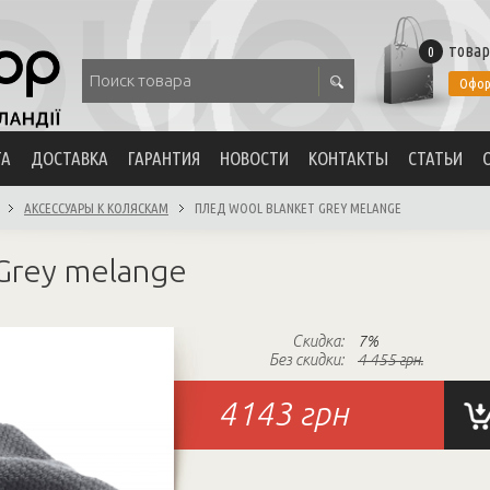
товар
0
Офор
ТА
ДОСТАВКА
ГАРАНТИЯ
НОВОСТИ
КОНТАКТЫ
СТАТЬИ
АКСЕССУАРЫ К КОЛЯСКАМ
ПЛЕД WOOL BLANKET GREY MELANGE
Grey melange
Скидка:
7%
Без скидки:
4 455 грн.
4143
грн