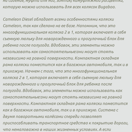
на сидение, муфта для ног, зонтик) камуфляжной расцветки,
которую можно использовать для всех колясок Bugaboo.
Cameleon Diesel обладает всеми особенностями коляски
Cameleon, так как сделана на ее базе. Напомним, что это
многофункциональная коляска 2 в 1, которая включает в себя
съемную люльку для новорожденного и прогулочный блок для
ребенка после полугода. Вдобавок, эти элементы можно
использовать как самостоятельные:они могут стоять
независимо на ровной поверхности. Компактная складная
рама коляски поместится как в багажник автомобиля, так и в
прихожую. Начнем с того, что это многофункциональная
коляска 2 в 1, которая включает в себя съемную люльку для
новорожденного и прогулочный блок для ребенка после
полугода. Вдобавок, эти элементы можно использовать как
самостоятельные:они могут стоять независимо на ровной
поверхности. Компактная складная рама коляски поместится
как в багажник автомобиля, так и в прихожую. Система с
двумя поворотными колёсами спереди позволяет
приспосабливать транспортное средство к покрытию дороги,
что немаловажно в наших жизненных условиях. А если