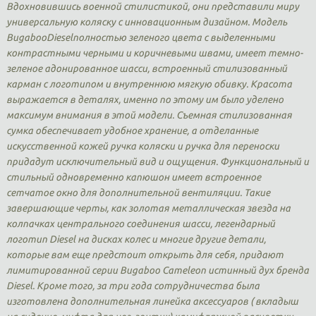
Вдохновившись военной стилистикой, они представили миру
универсальную коляску с инновационным дизайном. Модель
BugabooDieselполностью зеленого цвета с выделенными
контрастными черными и коричневыми швами, имеет темно-
зеленое адонированное шасси, встроенный стилизованный
карман с логотипом и внутреннюю мягкую обивку. Красота
выражается в деталях, именно по этому им было уделено
максимум внимания в этой модели. Съемная стилизованная
сумка обеспечивает удобное хранение, а отделанные
искусственной кожей ручка коляски и ручка для переноски
придадут исключительный вид и ощущения. Функциональный и
стильный одновременно капюшон имеет встроенное
сетчатое окно для дополнительной вентиляции. Такие
завершающие черты, как золотая металлическая звезда на
колпачках центрального соединения шасси, легендарный
логотип Diesel на дисках колес и многие другие детали,
которые вам еще предстоит открыть для себя, придают
лимитированной серии Bugaboo Cameleon истинный дух бренда
Diesel. Кроме того, за три года сотрудничества была
изготовлена дополнительная линейка аксессуаров ( вкладыш