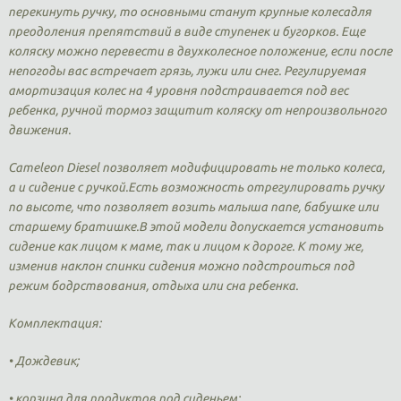
перекинуть ручку, то основными станут крупные колесадля
преодоления препятствий в виде ступенек и бугорков. Еще
коляску можно перевести в двухколесное положение, если после
непогоды вас встречает грязь, лужи или снег. Регулируемая
амортизация колес на 4 уровня подстраивается под вес
ребенка, ручной тормоз защитит коляску от непроизвольного
движения.
Cameleon Diesel позволяет модифицировать не только колеса,
а и сидение с ручкой.Есть возможность отрегулировать ручку
по высоте, что позволяет возить малыша папе, бабушке или
старшему братишке.В этой модели допускается установить
сидение как лицом к маме, так и лицом к дороге. К тому же,
изменив наклон спинки сидения можно подстроиться под
режим бодрствования, отдыха или сна ребенка.
Комплектация:
• Дождевик;
• корзина для продуктов под сиденьем;