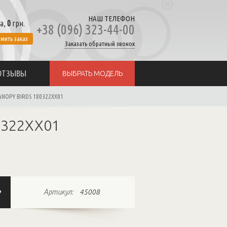
НАШ ТЕЛЕФОН
а,
0
грн.
+38 (096) 323-44-00
мить заказ
Заказать обратный звонок
ОТЗЫВЫ
ВЫБРАТЬ МОДЕЛЬ
NOPY BIRDS 180322XX01
0322XX01
Артикул:
45008