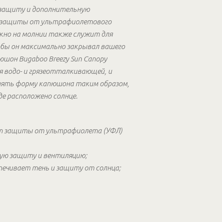
 защиту и дополнительную
т защиты от ультрафиолетового
Окно на молнии также служит для
обы он максимально закрывал вашего
шон Bugaboo Breezy Sun Canopy
я водо- и грязеотталкивающей, и
енять форму капюшона таким образом,
де расположено солнце.
нт защиты от ультрафиолета (УФЛ)
ую защиту и вентиляцию;
печивает тень и защиту от солнца;