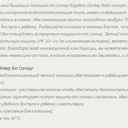
льный дышащий капюшон от солнца Bugaboo Donkey даёт полную
. Высокопрочная водоотталкивающая ткань имеет коэффициен
етчатых вставок, обеспечивающие приток прохладного воздуха. 
 доступа к ребёнку. Раздвигайте капюшон в течение дня так, чт
 Воспользуйтесь встроенным козырьком от солнца. Летний капю
 отличную защиту UPF 50+ UV (за исключением вставок), являетс
ала. Благодаря своей инновационной конструкции, вы можете м
ени независимо от того, в каком направлении вы движетесь, и г
eezy Sun Canopy:
, водооталкивающий летний капюшон обеспечивает коэффицие
к);
капюшон - расстегните молнию чтобы обеспечить дополнительн
лнца: гарантирует полную защиту от солнца и насекомых, обес
 удобного доступа к ребёнку и вентиляции;
и крепления для капюшона;
при 30° С;