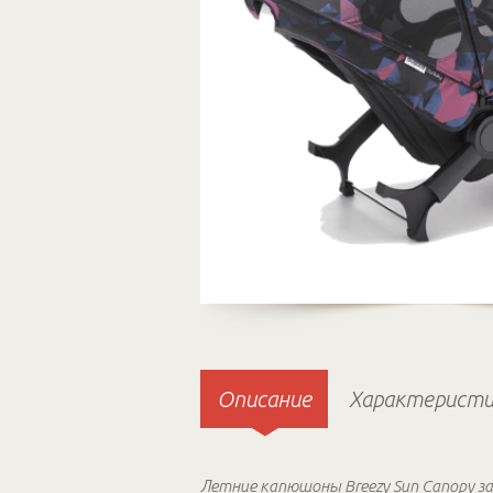
Описание
Характеристи
Летние капюшоны Breezy Sun Canopy 