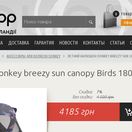
товар
0
Офор
ТА
ДОСТАВКА
ГАРАНТИЯ
НОВОСТИ
КОНТАКТЫ
СТАТЬИ
АКСЕССУАРЫ ДЛЯ КОЛЯСОК DONKEY
ЛЕТНИЙ КАПЮШОН DONKEY BREEZY SUN CA
nkey breezy sun canopy Birds 18
Скидка:
7%
Без скидки:
4 500 грн.
4185
грн