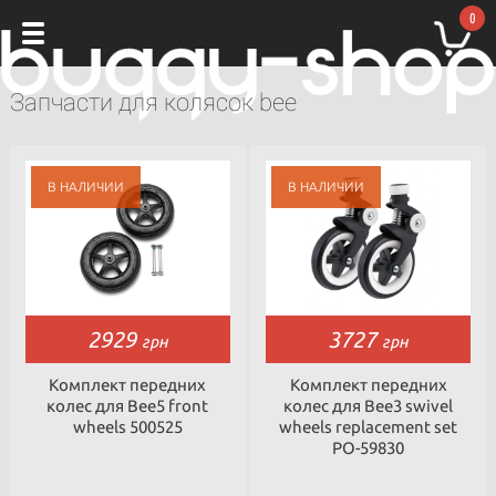
0
Запчасти для колясок bee
2929
3727
грн
грн
Комплект передних
Комплект передних
колес для Bee5 front
колес для Bee3 swivel
wheels 500525
wheels replacement set
PO-59830