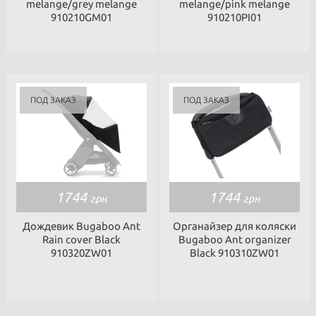
melange/grey melange
melange/pink melange
910210GM01
910210PI01
1744
1744
грн
грн
Дождевик Bugaboo Ant
Органайзер для коляски
Rain cover Black
Bugaboo Ant organizer
910320ZW01
Black 910310ZW01