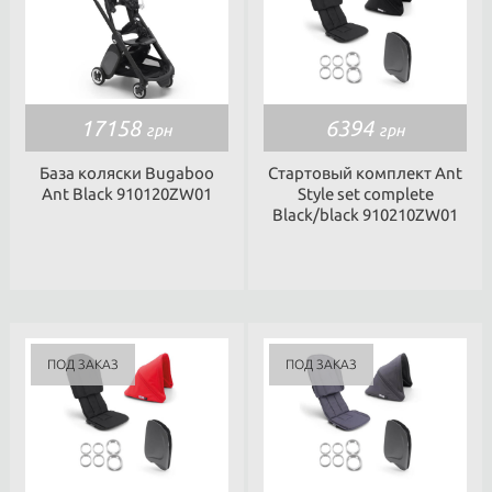
17158
6394
грн
грн
База коляски Bugaboo
Стартовый комплект Ant
Ant Black 910120ZW01
Style set complete
Black/black 910210ZW01