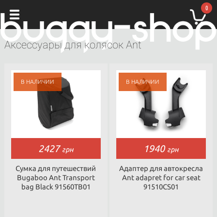
0
Аксессуары для колясок Ant
2427
1940
грн
грн
Cумка для путешествий
Адаптер для автокресла
Bugaboo Ant Transport
Ant adapret for car seat
bag Black 91560TB01
91510CS01