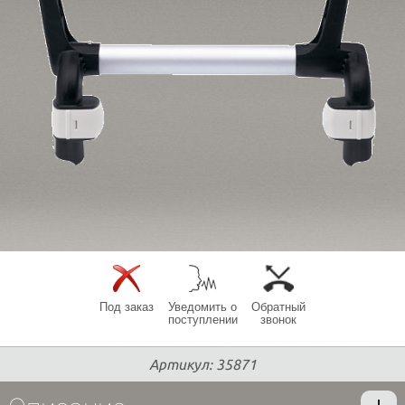
Под заказ
Уведомить о
Обратный
поступлении
звонок
Артикул: 35871